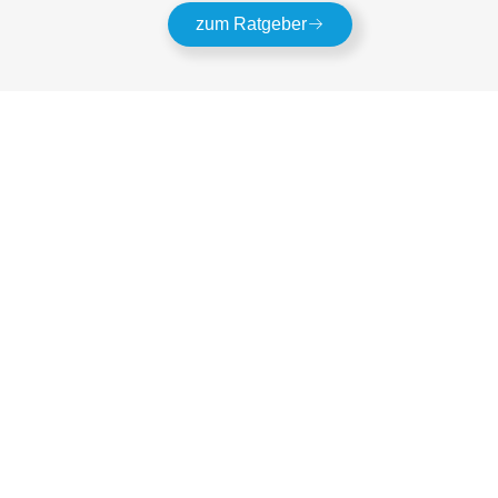
zum Ratgeber
Zierkies
reinigen