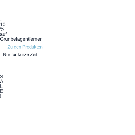
-
10
%
auf
Grünbelagentferner
Zu den Produkten
Nur für kurze Zeit
Tage
Stunden
Minuten
S
A
L
E
!