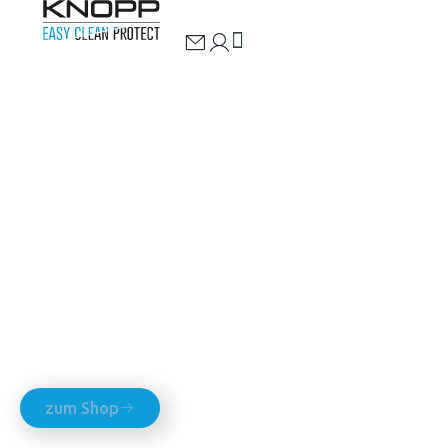
4,7
(5.186)
Steinpflegeprodukte von KNOPP
Reinigen und
schützen!
zum Shop